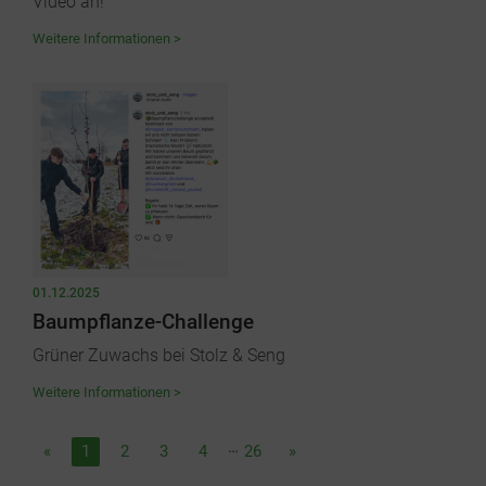
Video an!
Weitere Informationen >
01.12.2025
Baumpflanze-Challenge
Grüner Zuwachs bei Stolz & Seng
Weitere Informationen >
…
Предидущая
Следующая
«
1
2
3
4
26
»