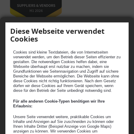
18.02.2026
Diese Webseite verwendet
Auszeichnung des Gold Badges von
Cookies
RapidRatings
Finanzstabilität? Wir sind unter den besten 20
Cookies sind kleine Textdateien, die von Internetseiten
Prozent weltweit!
verwendet werden, um den Betrieb dieser Seiten effizienter zu
gestalten. Die notwendigen Cookies helfen dabei, eine
Weitere Informationen >
Webseite überhaupt erst nutzbar zu machen, indem sie
Grundfunktionen wie Seitennavigation und Zugriff auf sichere
Bereiche der Webseite ermöglichen. Die Webseite kann ohne
diese Cookies nicht richtig funktionieren. Nach dem Gesetz
dürfen wir diese Cookies auf Ihrem Gerät speichern, wenn
diese für den Betrieb der Seite unbedingt notwendig sind.
Für alle anderen Cookie-Typen benötigen wir Ihre
Erlaubnis:
Unsere Seite verwendet weitere, praktikable Cookies um
Inhalte und Anzeigen auf Sie zuschneiden zu können oder
Ihnen Inhalte Dritter (Beispiel Anzeige von Google Maps)
anzeigen zu können. Wir verwenden Cookies um