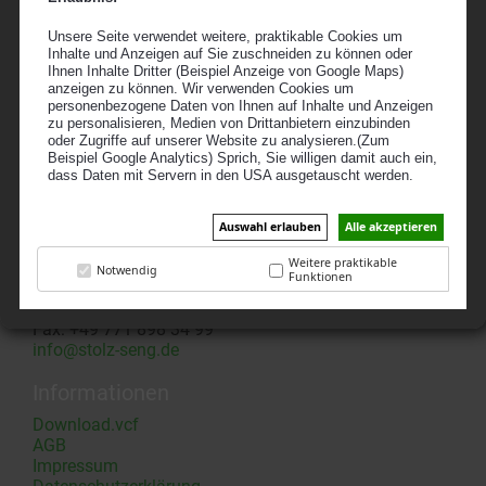
Unsere Seite verwendet weitere, praktikable Cookies um
Inhalte und Anzeigen auf Sie zuschneiden zu können oder
Ihnen Inhalte Dritter (Beispiel Anzeige von Google Maps)
anzeigen zu können. Wir verwenden Cookies um
personenbezogene Daten von Ihnen auf Inhalte und Anzeigen
zu personalisieren, Medien von Drittanbietern einzubinden
oder Zugriffe auf unserer Website zu analysieren.(Zum
Zurück zu der Liste
Beispiel Google Analytics) Sprich, Sie willigen damit auch ein,
dass Daten mit Servern in den USA ausgetauscht werden.
Auswahl erlauben
Alle akzeptieren
Weitere praktikable
Notwendig
Kontakt
Funktionen
Telefon: +49 771 898 34 90
Fax: +49 771 898 34 99
info@stolz-seng.de
Informationen
Download.vcf
AGB
Impressum