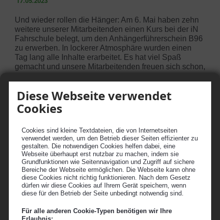
17.05.2023
Und wieder rollen die Hänger: Am 6. Mai haben zehn
weitere unserer Mitarbeitenden einen Kurs bei der
iN
Fahrschule
belegt, um den Anhängerführerschein B96
zu erwerben. In lockerer Atmosphäre wurden einen
Tag lang alle Inhalte erarbeitet. Es hat
viel Spaß
gemacht und unsere Mitarbeitenden freuen sich schon,
ihre neuerworbenen Kenntnisse hinter dem Steuer zu
erproben.
Diese Webseite verwendet
Cookies
Cookies sind kleine Textdateien, die von Internetseiten
verwendet werden, um den Betrieb dieser Seiten effizienter zu
gestalten. Die notwendigen Cookies helfen dabei, eine
Webseite überhaupt erst nutzbar zu machen, indem sie
Grundfunktionen wie Seitennavigation und Zugriff auf sichere
Bereiche der Webseite ermöglichen. Die Webseite kann ohne
diese Cookies nicht richtig funktionieren. Nach dem Gesetz
dürfen wir diese Cookies auf Ihrem Gerät speichern, wenn
diese für den Betrieb der Seite unbedingt notwendig sind.
Für alle anderen Cookie-Typen benötigen wir Ihre
Erlaubnis: